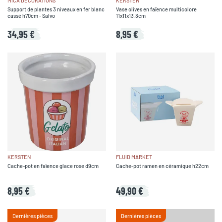
MICA DECORATIONS
KERSTEN
Support de plantes 3 niveaux en fer blanc
Vase olives en faïence multicolore
cassé h70cm - Salvo
11x11x13.3cm
34,95 €
8,95 €
KERSTEN
FLUID MARKET
Cache-pot en faïence glace rose d9cm
Cache-pot ramen en céramique h22cm
8,95 €
49,90 €
Dernières pièces
Dernières pièces