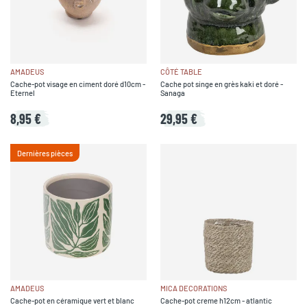
AMADEUS
CÔTÉ TABLE
Cache-pot visage en ciment doré d10cm -
Cache pot singe en grès kaki et doré -
Eternel
Sanaga
8,95 €
29,95 €
Dernières pièces
AMADEUS
MICA DECORATIONS
Cache-pot en céramique vert et blanc
Cache-pot creme h12cm - atlantic