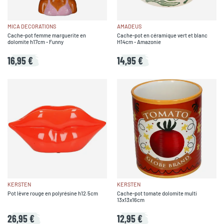
MICA DECORATIONS
AMADEUS
Cache-pot femme marguerite en
Cache-pot en céramique vert et blanc
dolomite h17cm - Funny
H14cm - Amazonie
16,95 €
14,95 €
KERSTEN
KERSTEN
Pot lèvre rouge en polyrésine h12.5cm
Cache-pot tomate dolomite multi
13x13x16cm
26,95 €
12,95 €