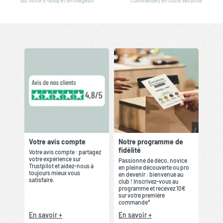
Sur notre E-shop et en magasin
Commandez en toute sécurité
Votre avis compte
Notre programme de
fidélité
Votre avis compte : partagez
votre expérience sur
Passionné de déco, novice
Trustpilot et aidez-nous à
en pleine découverte ou pro
toujours mieux vous
en devenir : bienvenue au
satisfaire.
club ! Inscrivez-vous au
programme et recevez 10€
sur votre première
commande*
En savoir +
En savoir +