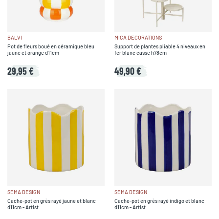
BALVI
MICA DECORATIONS
Pot de fleurs boué en céramique bleu
Support de plantes pliable 4 niveaux en
jaune et orange d11cm
fer blanc cassé h78cm
29,95 €
49,90 €
SEMA DESIGN
SEMA DESIGN
Cache-pot en grès rayé jaune et blanc
Cache-pot en grès rayé indigo et blanc
d11cm - Artist
d11cm - Artist