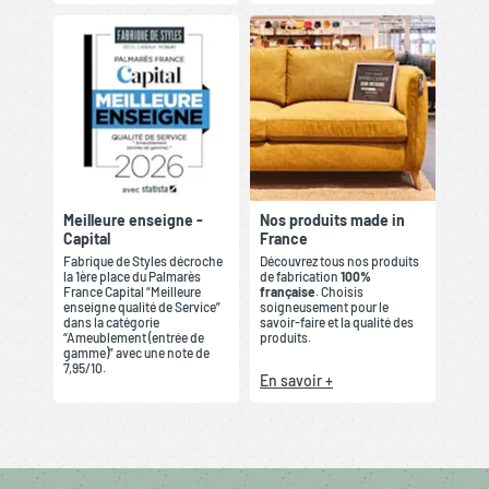
Meilleure enseigne -
Nos produits made in
Capital
France
Fabrique de Styles décroche
Découvrez tous nos produits
la 1ère place du Palmarès
de fabrication
100%
France Capital “Meilleure
française
. Choisis
enseigne qualité de Service”
soigneusement pour le
dans la catégorie
savoir-faire et la qualité des
“Ameublement (entrée de
produits.
gamme)” avec une note de
7,95/10.
En savoir +