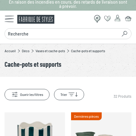
En raison des incendies en cours, des retards de livraison sont
Aller au contenu principal
à prévoir.
Recherche
Accueil
Déco
Vases et cache-pots
Cache-pots et supports
Cache-pots et supports
Ouvrir les filtres
Trier
32
Produits
Dernières pièces