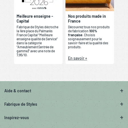
Meilleure enseigne -
Nos produits made in
Capital
France
Fabrique de Styles décroche
Découvrez tous nos produits
la 1ère place du Palmarès
de fabrication
100%
France Capital “Meilleure
française
. Choisis
enseigne qualité de Service”
soigneusement pour le
dans la catégorie
savoir-faire et la qualité des
“Ameublement (entrée de
produits.
gamme)” avec une note de
7,95/10.
En savoir +
Aide & contact
Fabrique de Styles
Inspirez-vous