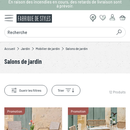
En raison des incendies en cours, des retards de livraison sont
Aller au contenu principal
à prévoir.
Recherche
Accueil
Jardin
Mobilier de jardin
Salons de jardin
Salons de jardin
Ouvrir les filtres
Trier
12
Produits
Promotion
Promotion