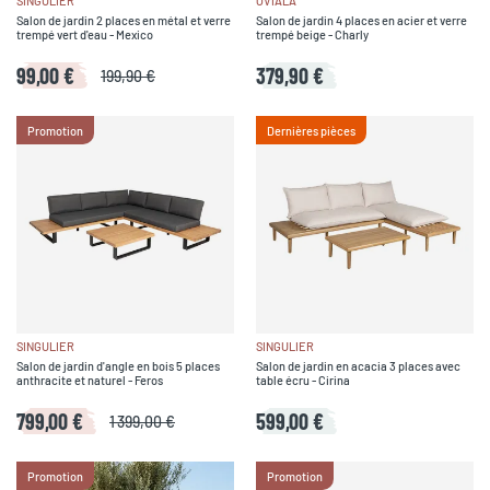
SINGULIER
OVIALA
Salon de jardin 2 places en métal et verre
Salon de jardin 4 places en acier et verre
trempé vert d'eau - Mexico
trempé beige - Charly
99,00 €
379,90 €
199,90 €
Promotion
Dernières pièces
SINGULIER
SINGULIER
Salon de jardin d'angle en bois 5 places
Salon de jardin en acacia 3 places avec
anthracite et naturel - Feros
table écru - Cirina
799,00 €
599,00 €
1 399,00 €
Promotion
Promotion