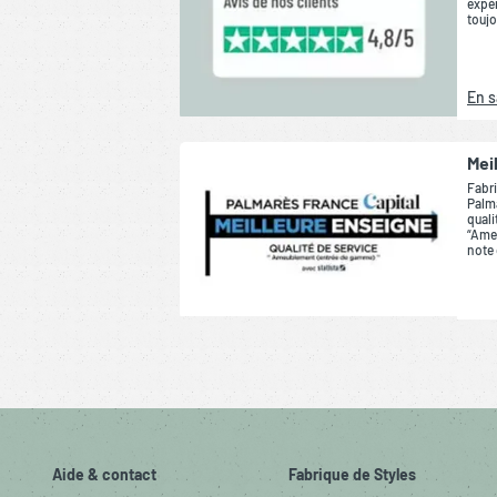
expér
toujo
En s
Mei
Fabri
Palma
quali
“Ame
note 
Aide & contact
Fabrique de Styles