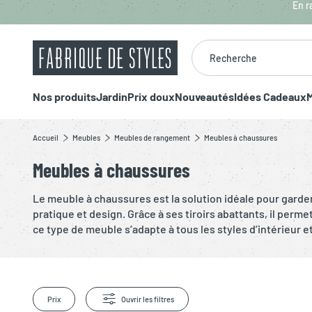
Aller au contenu principal
En r
Recherche
Nos produits
Jardin
Prix doux
Nouveautés
Idées Cadeaux
M
Accueil
Meubles
Meubles de rangement
Meubles à chaussures
Meubles à chaussures
Le meuble à chaussures est la solution idéale pour gard
pratique et design. Grâce à ses tiroirs abattants, il perm
ce type de meuble s’adapte à tous les styles d’intérieur 
Prix
Ouvrir les filtres