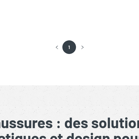
1
ussures : des solutio
tiques et design pou