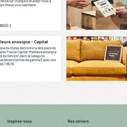
ience sur Trustpilot et aidez-nous à
urs mieux vous satisfaire.
avoir +
lleure enseigne - Capital
que de Styles décroche la 1ère place du
rès France Capital “Meilleure enseigne
té de Service” dans la catégorie
ublement (entrée de gamme)” avec une
de 7,95/10.
Inspirez-vous
Nos univers