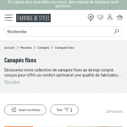
En raison des incendies en cours, des retards de livraison sont
Aller au contenu principal
à prévoir.
Recherche
Accueil
Meubles
Canapés
Canapés fixes
Canapés fixes
Découvrez notre collection de canapés fixes au design soigné,
conçus pour offrir un confort optimal et une qualité de fabrication
française. Disponibles en 2, 3 ou 4 places, ils s’intègrent facilement
Voir plus
dans un petit ou un grand salon. Habillés de tissu résistant et
proposés dans une large palette de couleurs tendance, nos
canapés fixes s’adaptent à tous les styles de décoration intérieure.
Ouvrir les filtres
Trier
26
Produits