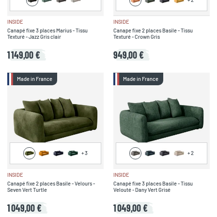
INSIDE
INSIDE
Canapé fixe 3 places Marius - Tissu
Canape fixe 2 places Basile - Tissu
Texturé - Jazz Gris clair
Texturé - Crown Gris
1 149,00 €
949,00 €
Made in France
Made in France
+
3
+
2
INSIDE
INSIDE
Canapé fixe 2 places Basile - Velours -
Canapé fixe 3 places Basile - Tissu
Seven Vert Turtle
Velouté - Dany Vert Grisé
1 049,00 €
1 049,00 €