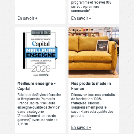
programme et recevez 10€
sur votre première
commande*
En savoir +
En savoir +
Meilleure enseigne -
Nos produits made in
Capital
France
Fabrique de Styles décroche
Découvrez tous nos produits
la 1ère place du Palmarès
de fabrication
100%
France Capital “Meilleure
française
. Choisis
enseigne qualité de Service”
soigneusement pour le
dans la catégorie
savoir-faire et la qualité des
“Ameublement (entrée de
produits.
gamme)” avec une note de
7,95/10.
En savoir +