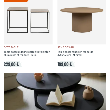
CÔTÉ TABLE
SEMA DESIGN
Table basse gigogne carrée (lot de 2) en
Table basse ronde en fer beige
aluminium et fer doré - Felia
d79xh40cm - Minimal
229,00 €
199,00 €