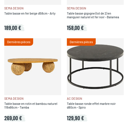
SEMA DESIGN
SEMA DESIGN
Table basse en fer beige d58cm - Arty
Table basse gigogne (lot de 2) en
manguier naturel et fer noir - Balamea
189,00 €
158,00 €
Dernières pièces
Dernières pièces
SEMA DESIGN
AC DESIGN
Table basse en rotin et bambou naturel
Table basse ronde effet marbre noir
119x66cm - Tamba
d80cm - Spiro
269,00 €
129,90 €