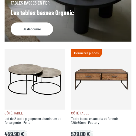
TABLES BASSES EN FER
Les tables basses Organic
Je découvre
Dernières pièces
CÔTÉ TABLE
CÔTÉ TABLE
Lot de 2 table gigogne en aluminium et
Table basse en acacia et fer noir
fer argenté - Felia
120x60cm - Factory
459,90 €
529,00 €