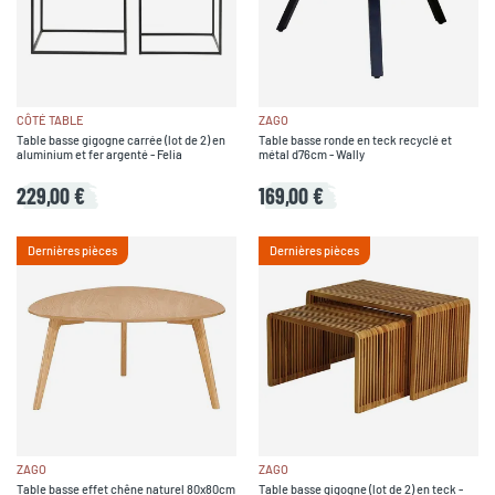
CÔTÉ TABLE
ZAGO
Table basse gigogne carrée (lot de 2) en
Table basse ronde en teck recyclé et
aluminium et fer argenté - Felia
métal d76cm - Wally
229,00 €
169,00 €
Dernières pièces
Dernières pièces
ZAGO
ZAGO
Table basse effet chêne naturel 80x80cm
Table basse gigogne (lot de 2) en teck -