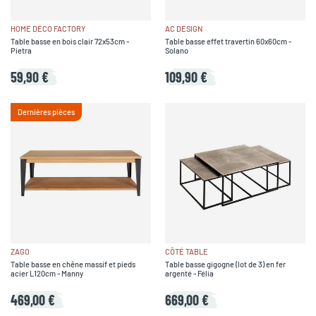
HOME DÉCO FACTORY
AC DESIGN
Table basse en bois clair 72x53cm -
Table basse effet travertin 60x60cm -
Pietra
Solano
59,90 €
109,90 €
Dernières pièces
ZAGO
CÔTÉ TABLE
Table basse en chêne massif et pieds
Table basse gigogne (lot de 3) en fer
acier L120cm - Manny
argenté - Félia
469,00 €
669,00 €