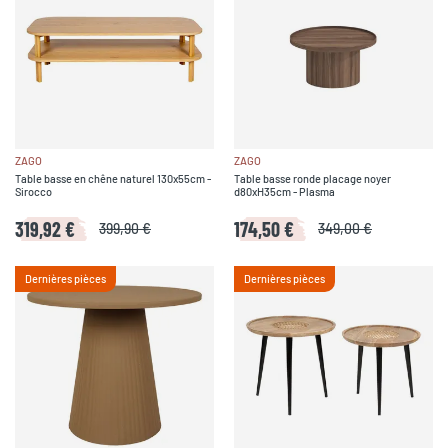
ZAGO
ZAGO
Table basse en chêne naturel 130x55cm -
Table basse ronde placage noyer
Sirocco
d80xH35cm - Plasma
319,92 €
174,50 €
399,90 €
349,00 €
Dernières pièces
Dernières pièces