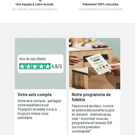
Une équipe à votre écoute
Paiement 100% sécurisé
Sur notre E-shop et en magasin
Commandez en toute sécurité
Votre avis compte
Notre programme de
fidélité
Votre avis compte : partagez
votre expérience sur
Passionné de déco, novice
Trustpilot et aidez-nous à
en pleine découverte ou pro
toujours mieux vous
en devenir : bienvenue au
satisfaire.
club ! Inscrivez-vous au
programme et recevez 10€
sur votre première
commande*