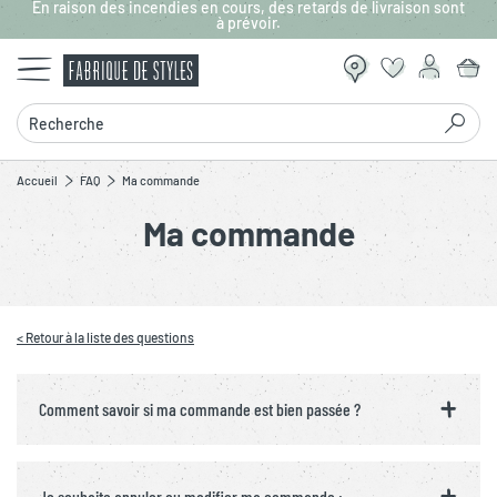
En raison des incendies en cours, des retards de livraison sont
Aller au contenu principal
à prévoir.
Recherche
Accueil
FAQ
Ma commande
Ma commande
< Retour à la liste des questions
Comment savoir si ma commande est bien passée ?
Je souhaite annuler ou modifier ma commande :