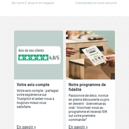
Sur notre E-shop et en magasin
Commandez en toute sécurité
Votre avis compte
Notre programme de
fidélité
Votre avis compte : partagez
votre expérience sur
Passionné de déco, novice
Trustpilot et aidez-nous à
en pleine découverte ou pro
toujours mieux vous
en devenir : bienvenue au
satisfaire.
club ! Inscrivez-vous au
programme et recevez 10€
sur votre première
commande*
En savoir +
En savoir +