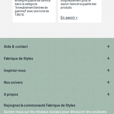
enseigne qualité de Service”
soigneusement pour le
dans la catégorie
savoir-faire et la qualité des
“Ameublement (entrée de
produits.
gamme)” avec une note de
7,95/10.
En savoir +
Aide & contact
Fabrique de Styles
Inspirez-vous
Nos univers
A propos
Rejoignez la communauté Fabrique de Styles
Suivez-nous sur les réseaux sociaux pour découvrir les coulisses