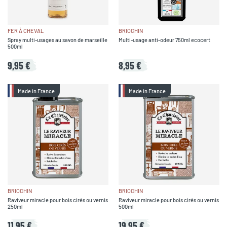
FER À CHEVAL
BRIOCHIN
Spray multi-usages au savon de marseille
Multi-usage anti-odeur 750ml ecocert
500ml
9,95 €
8,95 €
Made in France
Made in France
BRIOCHIN
BRIOCHIN
Raviveur miracle pour bois cirés ou vernis
Raviveur miracle pour bois cirés ou vernis
250ml
500ml
11,95 €
19,95 €