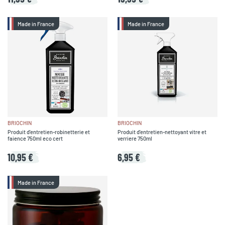
Made in France
Made in France
BRIOCHIN
BRIOCHIN
Produit d'entretien-robinetterie et
Produit d'entretien-nettoyant vitre et
faience 750ml eco cert
verriere 750ml
10,95 €
6,95 €
Made in France