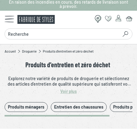
En raison des incendies en cours, des retards de livraison sont
Aller au contenu principal
à prévoir.
Recherche
Accueil
Droguerie
Produits d'entretien et zéro déchet
Produits d'entretien et zéro déchet
Explorez notre variété de produits de droguerie et sélectionnez
des articles d'entretien de qualité supérieure qui satisferont vos
exigences tout en contribuant à vos initiatives en faveur d'un
Voir plus
avenir plus écologique et durable. Optez pour des alternatives
durables avec nos produits zéro déchet.
Produits ménagers
Entretien des chaussures
Produits pou