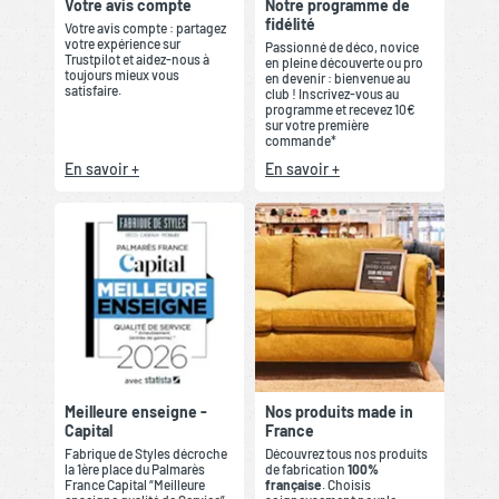
Votre avis compte
Notre programme de
fidélité
Votre avis compte : partagez
votre expérience sur
Passionné de déco, novice
Trustpilot et aidez-nous à
en pleine découverte ou pro
toujours mieux vous
en devenir : bienvenue au
satisfaire.
club ! Inscrivez-vous au
programme et recevez 10€
sur votre première
commande*
En savoir +
En savoir +
Meilleure enseigne -
Nos produits made in
Capital
France
Fabrique de Styles décroche
Découvrez tous nos produits
la 1ère place du Palmarès
de fabrication
100%
France Capital “Meilleure
française
. Choisis