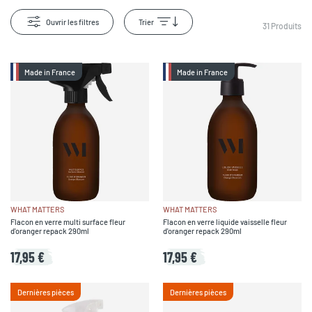
Ouvrir les filtres
Trier
31
Produits
Made in France
Made in France
WHAT MATTERS
WHAT MATTERS
Flacon en verre multi surface fleur
Flacon en verre liquide vaisselle fleur
d'oranger repack 290ml
d'oranger repack 290ml
17,95 €
17,95 €
Dernières pièces
Dernières pièces