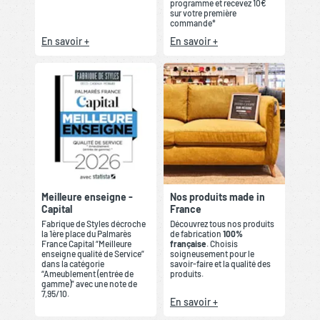
programme et recevez 10€
sur votre première
commande*
En savoir +
En savoir +
Meilleure enseigne -
Nos produits made in
Capital
France
Fabrique de Styles décroche
Découvrez tous nos produits
la 1ère place du Palmarès
de fabrication
100%
France Capital “Meilleure
française
. Choisis
enseigne qualité de Service”
soigneusement pour le
dans la catégorie
savoir-faire et la qualité des
“Ameublement (entrée de
produits.
gamme)” avec une note de
7,95/10.
En savoir +