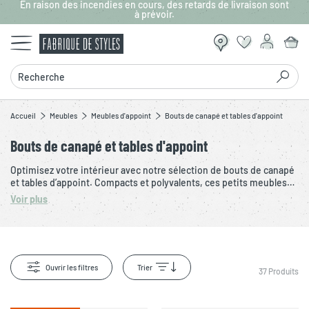
En raison des incendies en cours, des retards de livraison sont
Aller au contenu principal
à prévoir.
Recherche
Accueil
Meubles
Meubles d'appoint
Bouts de canapé et tables d'appoint
Bouts de canapé et tables d'appoint
Optimisez votre intérieur avec notre sélection de bouts de canapé
et tables d’appoint. Compacts et polyvalents, ces petits meubles
trouvent leur place dans le salon, la chambre ou l’entrée. Idéals
Voir plus
pour poser une lampe, un livre ou des objets du quotidien, ils
allient praticité et gain de place. Découvrez des formats variés,
fixes ou gigognes, pensés pour s’adapter à tous les espaces et
usages.
Ouvrir les filtres
Trier
37
Produits