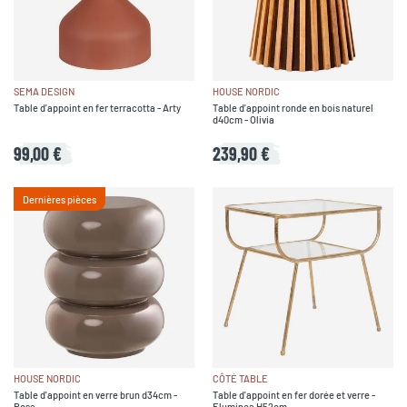
SEMA DESIGN
HOUSE NORDIC
Table d'appoint en fer terracotta - Arty
Table d'appoint ronde en bois naturel
d40cm - Olivia
99,00 €
239,90 €
Dernières pièces
HOUSE NORDIC
CÔTÉ TABLE
Table d'appoint en verre brun d34cm -
Table d'appoint en fer dorée et verre -
Rosa
Eluminea H52cm