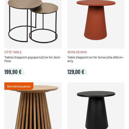
CÔTÉ TABLE
SEMA DESIGN
Tables d'appoint gigogne (x2) en fer doré -
Table d'appoint en fer terracotta d45cm -
Felia
Arty
199,90 €
129,00 €
Dernières pièces