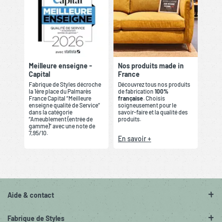
Meilleure enseigne -
Nos produits made in
Capital
France
Fabrique de Styles décroche
Découvrez tous nos produits
la 1ère place du Palmarès
de fabrication
100%
France Capital “Meilleure
française
. Choisis
enseigne qualité de Service”
soigneusement pour le
dans la catégorie
savoir-faire et la qualité des
“Ameublement (entrée de
produits.
gamme)” avec une note de
7,95/10.
En savoir +
Aide & contact
Fabrique de Styles