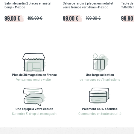
Salon de jardin 2 places en métal
Salon de jardin 2 places en métal et
Table de 
beige - Mexico
verre trempé vert d'eau - Mexico
150x80cm
99,00 €
99,00 €
99,90
199,90 €
199,90 €
Plus de 30 magasins en France
Une large sélection
Venez nous rendre visite !
de marques et d'inspirations
Une équipe à votre écoute
Paiement 100% sécurisé
Sur notre E-shop et en magasin
Commandez en toute sécurité