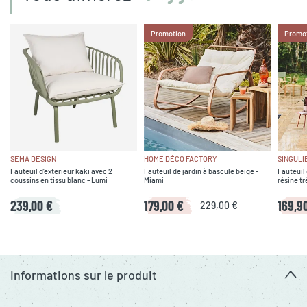
Promotion
Promo
SEMA DESIGN
HOME DÉCO FACTORY
SINGULI
Fauteuil d'extérieur kaki avec 2
Fauteuil de jardin à bascule beige -
Fauteuil
coussins en tissu blanc - Lumi
Miami
résine tr
239,00 €
179,00 €
169,9
229,00 €
Informations sur le produit