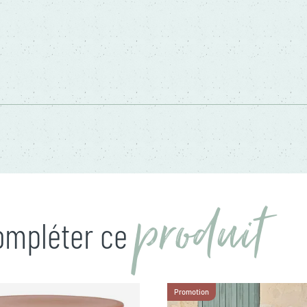
produit
compléter ce
Promotion