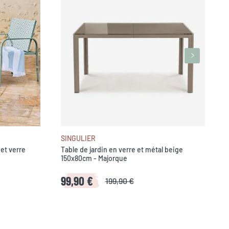
G
n
SINGULIER
 et verre
Table de jardin en verre et métal beige
150x80cm - Majorque
99,90 €
199,90 €