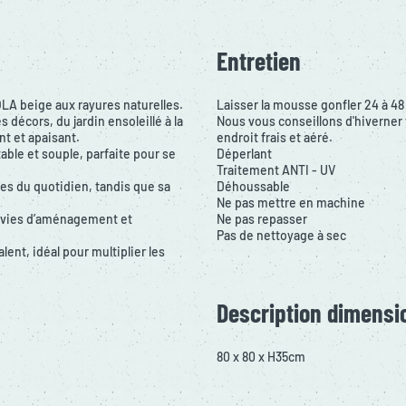
Entretien
OLA beige aux rayures naturelles.
Laisser la mousse gonfler 24 à 48
 décors, du jardin ensoleillé à la
Nous vous conseillons d'hiverner v
t et apaisant.
endroit frais et aéré.
able et souple, parfaite pour se
Déperlant
Traitement ANTI - UV
res du quotidien, tandis que sa
Déhoussable
Ne pas mettre en machine
envies d’aménagement et
Ne pas repasser
Pas de nettoyage à sec
ent, idéal pour multiplier les
Description dimensi
80 x 80 x H35cm