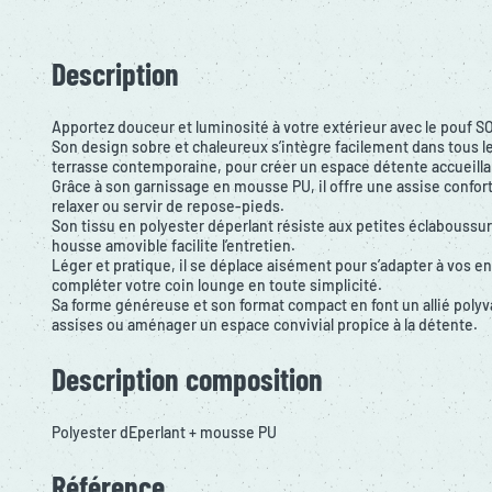
Description
Apportez douceur et luminosité à votre extérieur avec le pouf S
Son design sobre et chaleureux s’intègre facilement dans tous les
terrasse contemporaine, pour créer un espace détente accueillan
Grâce à son garnissage en mousse PU, il offre une assise confort
relaxer ou servir de repose-pieds.
Son tissu en polyester déperlant résiste aux petites éclaboussu
housse amovible facilite l’entretien.
Léger et pratique, il se déplace aisément pour s’adapter à vos 
compléter votre coin lounge en toute simplicité.
Sa forme généreuse et son format compact en font un allié polyval
assises ou aménager un espace convivial propice à la détente.
Description composition
Polyester dEperlant + mousse PU
Référence